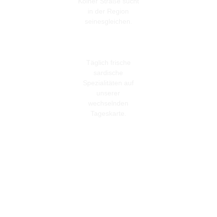
Kölner Straße sucht
in der Region
seinesgleichen.
Täglich frische
sardische
Spezialitäten auf
unserer
wechselnden
Tageskarte.