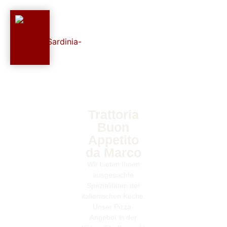
Trattoria
Buon
Appetito
da Marco
Wir bieten Ihnen
ausgesuchte
Spezialitäten der
italienischen Küche.
Unser Pizza-
Angebot in der